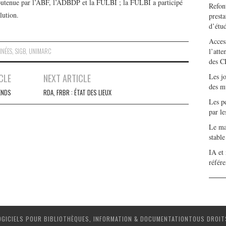
soutenue par l’ABF, l’ADBDP et la FULBI ; la FULBI a participé
Refont
lution.
presta
d’étu
Access
NNÉES
,
SIGB
,
UNIMARC
l’atte
des C
CLE
NEXT ARTICLE
Les j
des m
ENDS
RDA, FRBR : ÉTAT DES LIEUX
Les pe
par l
Le mar
stabl
IA et 
référ
OGICIELS POUR BIBLIOTHÈQUES, INFORMATION & DOCUMENTATIONTOUS DROIT