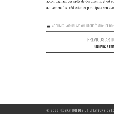
accompagnant des prêts de documents, et est 
activement à sa rédaction et participe à son évo
ARCHIVES
,
NORMALISATION
,
RÉCUPÉRATION DE DO
Navigation
PREVIOUS ARTI
des
UNIMARC & FRI
articles
© 2026 FÉDÉRATION DES UTILISATEURS DE L