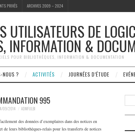
NTS PRIVÉS
ARCHIVES 2009 – 2024
S UTILISATEURS DE LOGI
S, INFORMATION & DOCU
ICIELS POUR BIBLIOTHÈQUES, INFORMATION & DOCUMENTATION
S-NOUS ?
ACTIVITÉS
JOURNÉES D’ÉTUDE
EVÉN
MMANDATION 995
Reche
4/09/2014
ADMFULBI
acilement des données d’exemplaires dans des notices en
e leurs bibliothèques-relais pour les transferts de notices