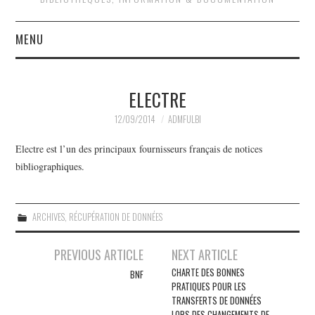
MENU
QUOI DE NEUF ?
ELECTRE
QUI SOMMES-NOUS ?
12/09/2014
ADMFULBI
ACTIVITÉS
Electre est l’un des principaux fournisseurs français de notices
bibliographiques.
JOURNÉES D’ÉTUDE
EVÉNEMENTS
ARCHIVES
,
RÉCUPÉRATION DE DONNÉES
Navigation
PREVIOUS ARTICLE
NEXT ARTICLE
des
CHARTE DES BONNES
BNF
PRATIQUES POUR LES
articles
TRANSFERTS DE DONNÉES
LORS DES CHANGEMENTS DE