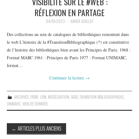
VISIBILITÉ SUR LE #WEB :
RÉFLEXION EN PARTAGE
04/10/2023
XAVIER GUILLOT
Des collections au sein de catalogues de bibliothèques remontent dans
le web L’histoire de la #TransitionBibliographique (*) est constitutive
de l’histoire des bibliothèques bien avant les Principes de Paris. 1968 :
Format MARC 1961 : Principes de Paris 1977 : Format UNIMARC,
format…
Continuer la lecture
→
ARCHIVES
,
FRBR
,
LRM
,
MODÉLISATION
,
SIGB
,
TRANSITION BIBLIOGRAPHIQUE
,
UNIMARC
,
WEB DE DONNÉES
Navigation
←
ARTICLES PLUS ANCIENS
des