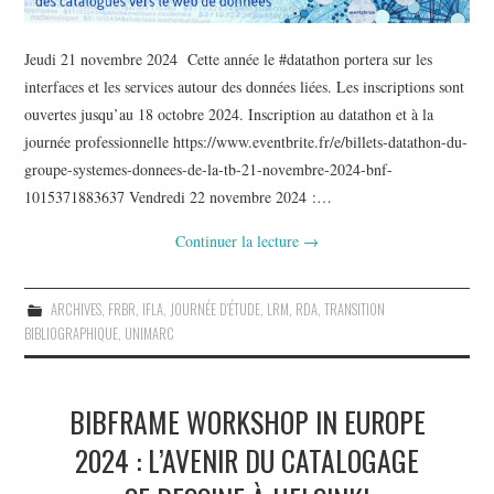
Jeudi 21 novembre 2024 Cette année le #datathon portera sur les
interfaces et les services autour des données liées. Les inscriptions sont
ouvertes jusqu’au 18 octobre 2024. Inscription au datathon et à la
journée professionnelle https://www.eventbrite.fr/e/billets-datathon-du-
groupe-systemes-donnees-de-la-tb-21-novembre-2024-bnf-
1015371883637 Vendredi 22 novembre 2024 :…
Continuer la lecture
→
ARCHIVES
,
FRBR
,
IFLA
,
JOURNÉE D'ÉTUDE
,
LRM
,
RDA
,
TRANSITION
BIBLIOGRAPHIQUE
,
UNIMARC
BIBFRAME WORKSHOP IN EUROPE
2024 : L’AVENIR DU CATALOGAGE