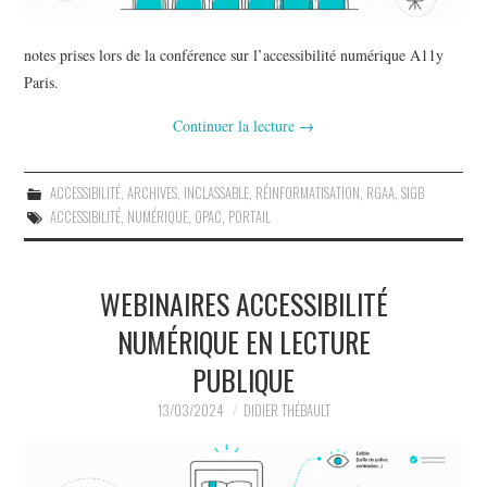
notes prises lors de la conférence sur l’accessibilité numérique A11y
Paris.
Continuer la lecture
→
ACCESSIBILITÉ
,
ARCHIVES
,
INCLASSABLE
,
RÉINFORMATISATION
,
RGAA
,
SIGB
ACCESSIBILITÉ
,
NUMÉRIQUE
,
OPAC
,
PORTAIL
WEBINAIRES ACCESSIBILITÉ
NUMÉRIQUE EN LECTURE
PUBLIQUE
13/03/2024
DIDIER THÉBAULT