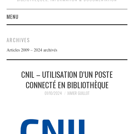
MENU
QUOI DE NEUF ?
ARCHIVES
QUI SOMMES-NOUS ?
Articles 2009 – 2024 archivés
ACTIVITÉS
CNIL – UTILISATION D’UN POSTE
JOURNÉES D’ÉTUDE
CONNECTÉ EN BIBLIOTHÈQUE
EVÉNEMENTS
01/10/2024
XAVIER GUILLOT