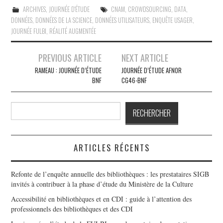
ARCHIVES
,
JOURNÉE D'ÉTUDE
CNAM
,
CROWDSOURCING
,
DATA
,
DONNÉES
,
DONNÉES DE LA SCIENCE
,
DONNÉES UTILISATEURS
,
ENQUÊTE USAGER
,
JOURNÉE FULBI
,
RÉALITÉ AUGMENTÉE
Navigation
PREVIOUS ARTICLE
NEXT ARTICLE
des
RAMEAU : JOURNÉE D’ÉTUDE
JOURNÉE D’ÉTUDE AFNOR
BNF
CG46-BNF
articles
Rechercher
RECHERCHER
ARTICLES RÉCENTS
Refonte de l’enquête annuelle des bibliothèques : les prestataires SIGB
invités à contribuer à la phase d’étude du Ministère de la Culture
Accessibilité en bibliothèques et en CDI : guide à l’attention des
professionnels des bibliothèques et des CDI