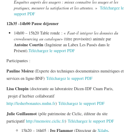
Enquêtes auprès des usagers : mieux connaître les usages et les
pratiques, mesurer la satisfaction et les attentes.
»
Téléchargez le
support PDF
12h35 -14h00 Pause déjeuner
14h00 – 15h20 Table ronde : «
Faut-il intégrer les données du
crowdsourcing au catalogue
» (titre provisoire) animée par
Antoine Courtin
(Ingénieur au Labex Les Passés dans le
Présent).
Téléchargez le support PDF
Participantes :
Pauline Moirez
(Experte des techniques documentaires numériques et
services en ligne-BNF)
Téléchargez le support PDF
Lisa Chupin
(doctorante au laboratoire Dicen-IDF Cnam Paris,
projet d’herbier collaboratif
http://lesherbonautes.mnhn.fr
)
Téléchargez le support PDF
Julie Guillaumot
(pôle patrimoine de Ciclic, éditeur du site
participatif
http://memoire.ciclic.fr
)
Téléchargez le support PDF
Ivo Flammer
15h20 – 16h05 :
(Directeur de
Xilabs
,