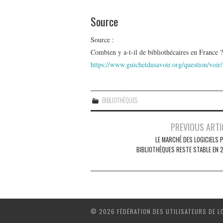
Source
Source :
Combien y a-t-il de bibliothécaires en France 
https://www.guichetdusavoir.org/question/voir
BIBLIOTHÈQUES
Navigation
PREVIOUS ARTI
des
LE MARCHÉ DES LOGICIELS 
BIBLIOTHÈQUES RESTE STABLE EN 
articles
© 2026 FÉDÉRATION DES UTILISATEURS DE L