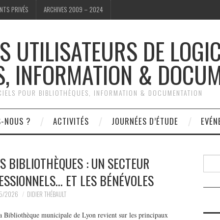
NTS PRIVÉS
ARCHIVES 2009 – 2024
S UTILISATEURS DE LOGI
S, INFORMATION & DOCU
ICIELS POUR BIBLIOTHÈQUES, INFORMATION & DOCUMENTATION
S-NOUS ?
ACTIVITÉS
JOURNÉES D’ÉTUDE
EVÉN
S BIBLIOTHÈQUES : UN SECTEUR
Reche
ESSIONNELS… ET LES BÉNÉVOLES
5/2026
DIDIER THÉBAULT
a Bibliothèque municipale de Lyon revient sur les principaux