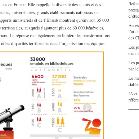
Refont
ues en France. Elle rappelle la diversité des statuts et des
presta
riales, universitaires, grands établissements nationaux ou
d’étu
rapports ministériels et de l’Enssib montrent qu’environ 35 000
Access
s territoriales, auxquels s’ajoutent plus de 60 000 bénévoles,
l’atte
ruraux. La réponse met également en lumière les transformations
des C
et les disparités territoriales dans l’organisation des équipes.
Les j
des m
Les pe
par l
Le mar
stabl
IA et 
référ