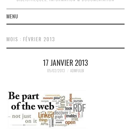
MENU
QUOI DE NEUF ?
MOIS :
FÉVRIER 2013
QUI SOMMES-NOUS ?
17 JANVIER 2013
ACTIVITÉS
05/02/2013
ADMFULBI
JOURNÉES D’ÉTUDE
EVÉNEMENTS