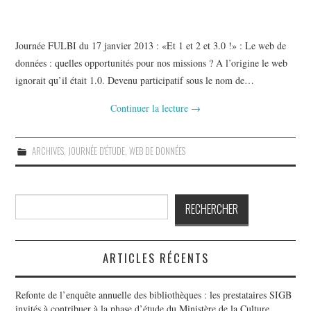
Journée FULBI du 17 janvier 2013 : «Et 1 et 2 et 3.0 !» : Le web de
données : quelles opportunités pour nos missions ? A l’origine le web
ignorait qu’il était 1.0. Devenu participatif sous le nom de…
Continuer la lecture
→
ARCHIVES
,
JOURNÉE D'ÉTUDE
,
WEB DE DONNÉES
Rechercher
RECHERCHER
ARTICLES RÉCENTS
Refonte de l’enquête annuelle des bibliothèques : les prestataires SIGB
invités à contribuer à la phase d’étude du Ministère de la Culture