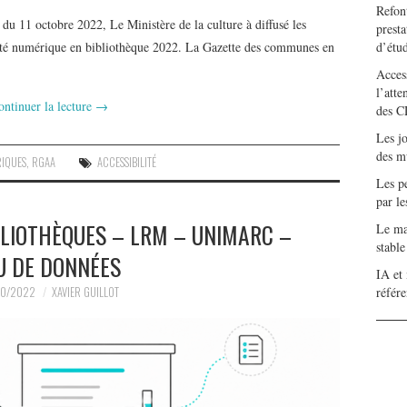
Refont
u 11 octobre 2022, Le Ministère de la culture à diffusé les
presta
ilité numérique en bibliothèque 2022. La Gazette des communes en
d’étu
…
Access
l’atte
ontinuer la lecture
→
des C
Les j
des m
IQUES
,
RGAA
ACCESSIBILITÉ
Les pe
par l
LIOTHÈQUES – LRM – UNIMARC –
Le mar
stabl
U DE DONNÉES
IA et 
10/2022
XAVIER GUILLOT
référ