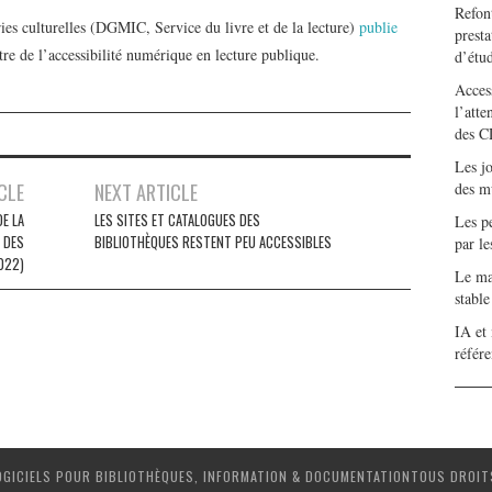
Refont
ies culturelles (DGMIC, Service du livre et de la lecture)
publie
presta
e de l’accessibilité numérique en lecture publique.
d’étu
Access
l’atte
des C
Les j
CLE
NEXT ARTICLE
des m
E LA
LES SITES ET CATALOGUES DES
Les pe
 DES
BIBLIOTHÈQUES RESTENT PEU ACCESSIBLES
par l
022)
Le mar
stabl
IA et 
référ
OGICIELS POUR BIBLIOTHÈQUES, INFORMATION & DOCUMENTATIONTOUS DROIT