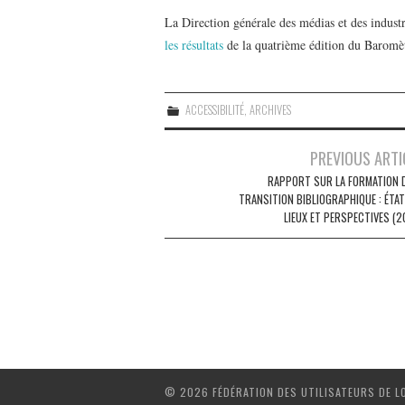
La Direction générale des médias et des industr
les résultats
de la quatrième édition du Baromètr
ACCESSIBILITÉ
,
ARCHIVES
Navigation
PREVIOUS ARTI
des
RAPPORT SUR LA FORMATION D
TRANSITION BIBLIOGRAPHIQUE : ÉTAT
articles
LIEUX ET PERSPECTIVES (2
© 2026 FÉDÉRATION DES UTILISATEURS DE L