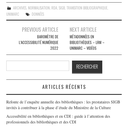
ARCHIVES
,
NORMALISATION
,
RDA
,
SIGB
,
TRANSITION BIBLIOGRAPHIQUE
,
UNIMARC
DONNÉES
Navigation
PREVIOUS ARTICLE
NEXT ARTICLE
des
BAROMÈTRE DE
MÉTADONNÉES EN
L’ACCESSIBILITÉ NUMÉRIQUE
BIBLIOTHÈQUES – LRM –
articles
2022
UNIMARC – VIDÉOS
Rechercher
RECHERCHER
ARTICLES RÉCENTS
Refonte de l’enquête annuelle des bibliothèques : les prestataires SIGB
invités à contribuer à la phase d’étude du Ministère de la Culture
Accessibilité en bibliothèques et en CDI : guide à l’attention des
professionnels des bibliothèques et des CDI