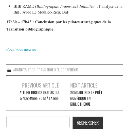
BIBFRAME (
Bibliographic Framework Initiative
) : l’analyse de la
BnF, Aude Le Moullec-Rieu, BnF
17h30 – 17h45 : Conclusion par les pilotes stratégiques de la
Transition bibliographique
Pour vous inscrire
ARCHIVES
,
FRBR
,
TRANSITION BIBLIOGRAPHIQUE
Navigation
PREVIOUS ARTICLE
NEXT ARTICLE
des
ATELIER BIBLIOSTRATUS DU
SONDAGE SUR LE PRÊT
5 NOVEMBRE 2018 À LA BNF
NUMÉRIQUE EN
articles
BIBLIOTHÈQUE
Rechercher
RECHERCHER