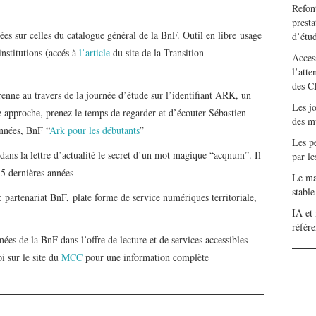
Refont
presta
ées sur celles du catalogue général de la BnF. Outil en libre usage
d’étu
nstitutions (accés à
l’article
du site de la Transition
Access
l’atte
des C
érenne au travers de la journée d’étude sur l’identifiant ARK, un
Les j
e approche, prenez le temps de regarder et d’écouter Sébastien
des m
onnées, BnF “
Ark pour les débutants
”
Les pe
dans la lettre d’actualité le secret d’un mot magique “acqnum”. Il
par l
 5 dernières années
Le mar
stabl
e : partenariat BnF, plate forme de service numériques territoriale,
IA et 
référ
nées de la BnF dans l’offre de lecture et de services accessibles
i sur le site du
MCC
pour une information complète