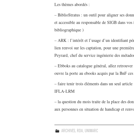
Les thèmes abordés :
– BiblioStratus : un outil pour aligner ses donn
et accessible au responsable de SIGB dans vos i
bibliographique )
– ARK : l’intérêt et l’usage d’un identifiant p
lien renvoi sur les captation, pour une premièr
Peyrard, chef du service ingénierie des métad
– Ebboks au catalogue général, allez retrouver 
ouvre la porte au ebooks acquis par la BnF ces
– faire tenir trois éléments dans un seul articl
IFLA-LRM
– la question du mois traite de la place des don
aux personnes en situation de handicap et renvo
ARCHIVES
,
RDA
,
UNIMARC