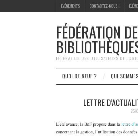
EVÉNEMENTS
CONTACTEZ-NOUS !
ELÉME
FÉDÉRATION DE
BIBLIOTHÈQUE
FÉDÉRATION DES UTILISATEURS DE LOG
QUOI DE NEUF ?
QUI SOMME
LETTRE D’ACTUALI
25/0
L’été avance, la BnF propose dans la
lettre d’a
concernant la gestion, l’utilisation des données