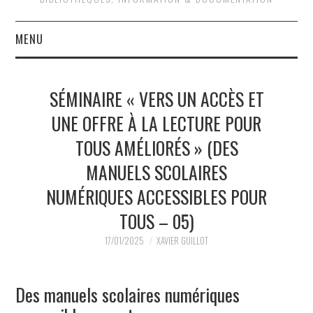
MENU
QUOI DE NEUF ?
SÉMINAIRE « VERS UN ACCÈS ET
QUI SOMMES-NOUS ?
UNE OFFRE À LA LECTURE POUR
TOUS AMÉLIORÉS » (DES
ACTIVITÉS
MANUELS SCOLAIRES
JOURNÉES D’ÉTUDE
NUMÉRIQUES ACCESSIBLES POUR
EVÉNEMENTS
TOUS – 05)
17/01/2025
XAVIER GUILLOT
Des manuels scolaires numériques