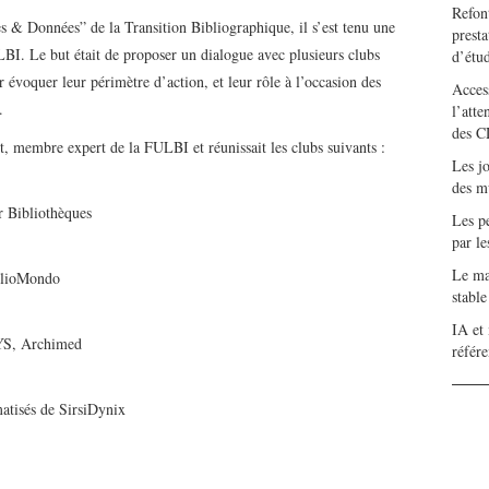
Refont
 & Données” de la Transition Bibliographique, il s’est tenu une
presta
ULBI. Le but était de proposer un dialogue avec plusieurs clubs
d’étu
voquer leur périmètre d’action, et leur rôle à l’occasion des
Access
.
l’atte
des C
t, membre expert de la FULBI et réunissait les clubs suivants :
Les j
des m
or Bibliothèques
Les pe
par l
Le mar
iblioMondo
stabl
IA et 
SYS, Archimed
référ
matisés de SirsiDynix