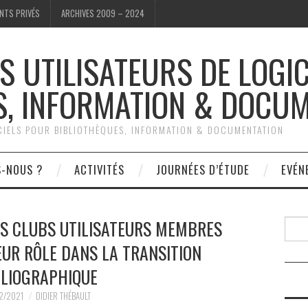
NTS PRIVÉS
ARCHIVES 2009 – 2024
S UTILISATEURS DE LOGI
S, INFORMATION & DOCU
ICIELS POUR BIBLIOTHÈQUES, INFORMATION & DOCUMENTATION
S-NOUS ?
ACTIVITÉS
JOURNÉES D’ÉTUDE
EVÉN
ES CLUBS UTILISATEURS MEMBRES
Reche
EUR RÔLE DANS LA TRANSITION
BLIOGRAPHIQUE
2/2021
DIDIER THÉBAULT