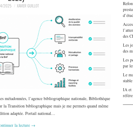
Refont
04/2025
XAVIER GUILLOT
presta
d’étu
Access
l’atte
des C
Les j
des m
Les pe
par l
Le mar
stabl
IA et 
référ
es métadonnées, l’agence bibliographique nationale, Bibliothèque
 sur la Transition bibliographique mais je me permets quand même
’édition adaptée. Portail national…
ontinuer la lecture
→