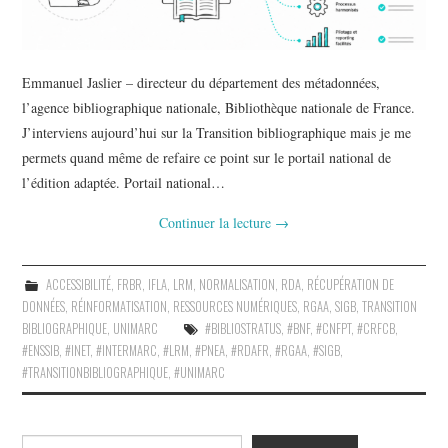
Emmanuel Jaslier – directeur du département des métadonnées,
l’agence bibliographique nationale, Bibliothèque nationale de France.
J’interviens aujourd’hui sur la Transition bibliographique mais je me
permets quand même de refaire ce point sur le portail national de
l’édition adaptée. Portail national…
Continuer la lecture
→
ACCESSIBILITÉ
,
FRBR
,
IFLA
,
LRM
,
NORMALISATION
,
RDA
,
RÉCUPÉRATION DE
DONNÉES
,
RÉINFORMATISATION
,
RESSOURCES NUMÉRIQUES
,
RGAA
,
SIGB
,
TRANSITION
BIBLIOGRAPHIQUE
,
UNIMARC
#BIBLIOSTRATUS
,
#BNF
,
#CNFPT
,
#CRFCB
,
#ENSSIB
,
#INET
,
#INTERMARC
,
#LRM
,
#PNEA
,
#RDAFR
,
#RGAA
,
#SIGB
,
#TRANSITIONBIBLIOGRAPHIQUE
,
#UNIMARC
Rechercher