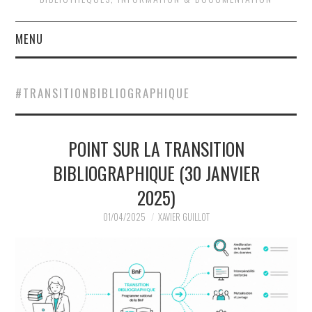
MENU
QUOI DE NEUF ?
#TRANSITIONBIBLIOGRAPHIQUE
QUI SOMMES-NOUS ?
POINT SUR LA TRANSITION
ACTIVITÉS
BIBLIOGRAPHIQUE (30 JANVIER
JOURNÉES D’ÉTUDE
2025)
EVÉNEMENTS
01/04/2025
XAVIER GUILLOT