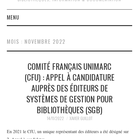
MENU
QUOI DE NEUF ?
MOIS :
NOVEMBRE 2022
QUI SOMMES-NOUS ?
COMITÉ FRANÇAIS UNIMARC
ACTIVITÉS
(CFU) : APPEL À CANDIDATURE
JOURNÉES D’ÉTUDE
AUPRÈS DES ÉDITEURS DE
EVÉNEMENTS
SYSTÈMES DE GESTION POUR
BIBLIOTHÈQUES (SGB)
14/11/2022
XAVIER GUILLOT
En 2021 le CfU, un unique représentant des éditeurs a été désigné sur