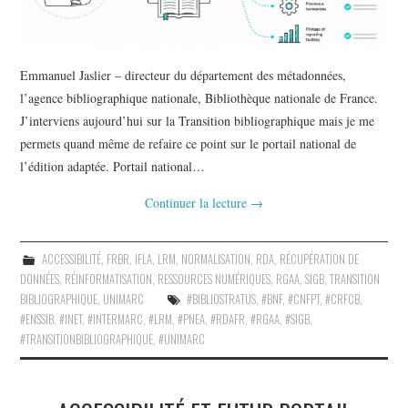
Emmanuel Jaslier – directeur du département des métadonnées,
l’agence bibliographique nationale, Bibliothèque nationale de France.
J’interviens aujourd’hui sur la Transition bibliographique mais je me
permets quand même de refaire ce point sur le portail national de
l’édition adaptée. Portail national…
Continuer la lecture
→
ACCESSIBILITÉ
,
FRBR
,
IFLA
,
LRM
,
NORMALISATION
,
RDA
,
RÉCUPÉRATION DE
DONNÉES
,
RÉINFORMATISATION
,
RESSOURCES NUMÉRIQUES
,
RGAA
,
SIGB
,
TRANSITION
BIBLIOGRAPHIQUE
,
UNIMARC
#BIBLIOSTRATUS
,
#BNF
,
#CNFPT
,
#CRFCB
,
#ENSSIB
,
#INET
,
#INTERMARC
,
#LRM
,
#PNEA
,
#RDAFR
,
#RGAA
,
#SIGB
,
#TRANSITIONBIBLIOGRAPHIQUE
,
#UNIMARC