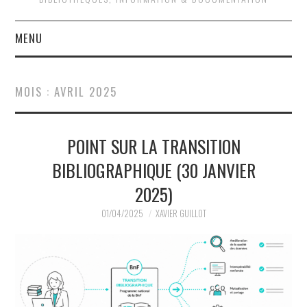
MENU
QUOI DE NEUF ?
MOIS :
AVRIL 2025
QUI SOMMES-NOUS ?
POINT SUR LA TRANSITION
ACTIVITÉS
BIBLIOGRAPHIQUE (30 JANVIER
JOURNÉES D’ÉTUDE
2025)
EVÉNEMENTS
01/04/2025
XAVIER GUILLOT