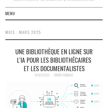
MENU
QUOI DE NEUF ?
MOIS :
MARS 2025
QUI SOMMES-NOUS ?
UNE BIBLIOTHÈQUE EN LIGNE SUR
ACTIVITÉS
L’IA POUR LES BIBLIOTHÉCAIRES
JOURNÉES D’ÉTUDE
ET LES DOCUMENTALISTES
EVÉNEMENTS
07/03/2025
DIDIER THÉBAULT